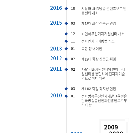
2016
10
지상파 UHD방송 콘텐츠보호 인
증센터 개소
2015
03
제13대 회장 신종균 연임
12
비면허무선기지지원센터 개소
11
전파엔지니어링랩 개소
2013
01
목동 청사 이전
2012
02
제12대 회장 신종균 취임
2011
02
EMC기술지원센터와 안테나지
원센터를 통합하여 전자파기술
원으로 확대 개편
03
제11대 회장 최지성 연임
2010
01
전파방송통신인재개발교육원을
한국방송통신전파진흥원으로부
터 이관
2009