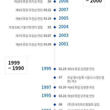
~ 2000
2008
06
제10대 회장 최지성 취임
2007
03.22
제9대 회장 조정남 연임
2005
02.24
제8대 회장 조정남 연임
2004
05
부설 EMC기술지원센터 설립
2003
03.07
제7대 회장 조정남 연임
2001
03.09
제6대 회장 조정남 취임
1999
~ 1990
1999
02.19
제5대 회장 김영환 연임
07
부설 형식등록 시험소(시험인증
원) 개소
1997
02.20
제4대 회장 김영환 취임
1995
02.16
제3대 회장 김주용 연임
08
(특)한국전파진흥협회 설립