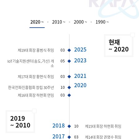
2020 ~
2010 ~
2000 ~
1990 ~
현재
~ 2020
2025
03
제19대 회장 홍범식 취임
2023
05
IoT기술지원센터(송도,가산) 개
소
2021
03
제17대 회장 황현식 취임
2020
10
한국전파진흥협회 창립 30주년
03
제16대 회장 하현회 연임
2019
~ 2010
2018
10
제15대 회장 하현회 취임
2017
03
제14대 회장 권영수 취임